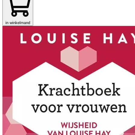
in winkelmand