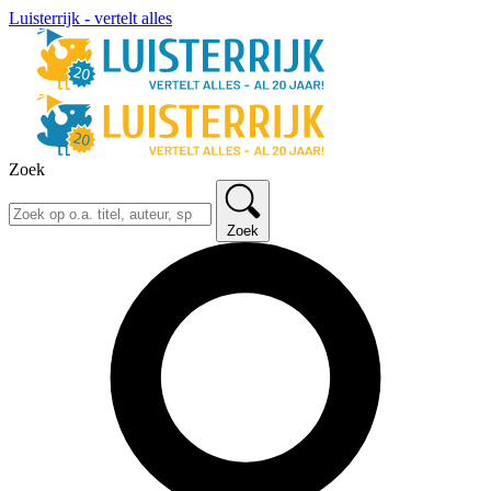
Luisterrijk - vertelt alles
Zoek
Zoek