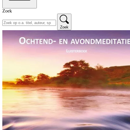
Zoek
Zoek