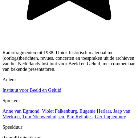
Radiofragmenten uit 1938. Uniek historisch materiaal met
(oorlogs)berichten, revues, concerten en toespraken uit de archieven
van het Nederlands Instituut voor Beeld en Geluid, met commentaar
van bekende presentatoren.
Auteur
Instituut voor Beeld en Geluid
Sprekers
Anne van Egmond
,
Violet Falkenburg
,
Eugenie Herlaar
,
Jaap van
Meekren
,
Tom Nieuwenhuijsen
,
Pim Reijntjes
,
Ger Lugtenburg
Speelduur
0 uur 49 min
52 sec