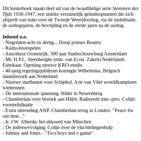
Dit luisterboek maakt deel uit van de twaalfdelige serie
Stemmen des
Tijds 1936-1947
, een unieke verzamelijk geluidsopnamen die zich
afspeelt van ruim voor de Tweede Wereldoorlog, via de mobilisatie,
de oorlogsjaren, de bevrijding en de eerste jaren na de oorlog.
Inhoud o.a.
- Negentien acht en dertig... Doop prinses Beatrix
- Radio-hoorspelen
- Anschlusz Oostenrijk. 300 jaar Stadsschouwburg Amsterdam
- Mr. H.P.L. Steenberghe (min. van Econ. Zaken) Nederlands
Fabrikaat. Opening nieuwe KRO-studio
- 40-jarig regeringsjubileum koningin Wilhelmina. Belgisch
staatsbezoek aan Nederland
- Nieuwe startbanen voor Schiphol. Arie van Vliet wereldkampioen
wielrennen
- De internationale spanning. Hitler in Neurenberg
- Chamberlain over bezoek aan Hitler. Radiorede min.-pres. Colijn:
voormobilisatie
- Extra uitzending ANP. Chamberlain terug in Londen: "Peace for
our time..."
- Ir. J.W. Alberda: het akkoord van München
- De jodenvervolging: Colijn over de vluchtelingenhulp
- Johnny and Jones - "Two boys and e guitar"