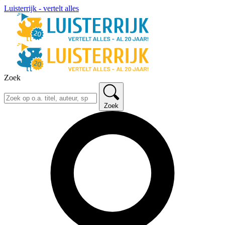
Luisterrijk - vertelt alles
Zoek
Zoek