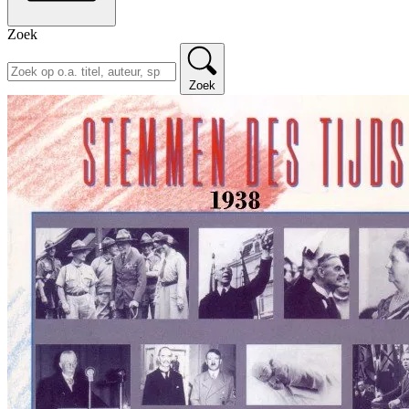
Zoek
Zoek