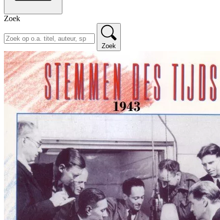
Zoek
Zoek