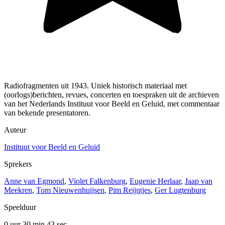
Radiofragmenten uit 1943. Uniek historisch materiaal met
(oorlogs)berichten, revues, concerten en toespraken uit de archieven
van het Nederlands Instituut voor Beeld en Geluid, met commentaar
van bekende presentatoren.
Auteur
Instituut voor Beeld en Geluid
Sprekers
Anne van Egmond
,
Violet Falkenburg
,
Eugenie Herlaar
,
Jaap van
Meekren
,
Tom Nieuwenhuijsen
,
Pim Reijntjes
,
Ger Lugtenburg
Speelduur
0 uur 30 min
43 sec