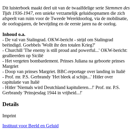
Dit luisterboek maakt deel uit van de twaalfdelige serie
Stemmen des
Tijds 1936-1947
, een unieke verzamelijk geluidsopnamen die zich
afspeelt van ruim voor de Tweede Wereldoorlog, via de mobilisatie,
de oorlogsjaren, de bevrijding en de eerste jaren na de oorlog.
Inhoud o.a.
- De val van Stalingrad. OKW-bericht - strijd om Stalingrad
beëindigd. Goebbels 'Wollt ihr den totalen Krieg?'
- Churchill 'The enemy is still proud and powerful...' OKW-bericht:
geallieerden op Sicilië
- Het vergeten bombardement. Prinses Juliana na geboorte prinses
Margriet
- Doop van prinses Margriet. BBC-reportage over landing in Italië
- Prof. mr. P.S. Gerbrandy 'Het bleek al schijn...' Hitler over
capitulatie van Italië
- Hitler 'Niemals wird Deutchland kapitulieren...!' Prof. mr. P.S.
Gerbrandy 'Prinsjesdag 1944 in vrijheid...!'
Details
Imprint
Instituut voor Beeld en Geluid