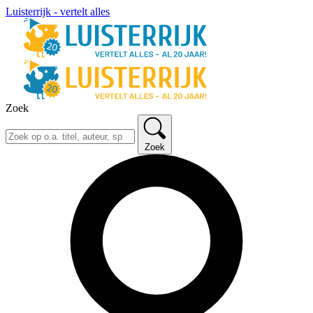
Luisterrijk - vertelt alles
Zoek
Zoek