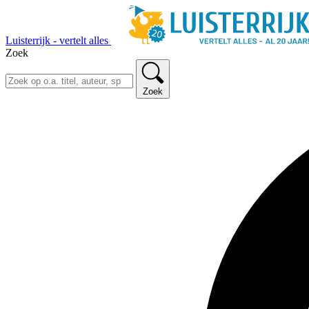
Luisterrijk - vertelt alles
Zoek
Zoek