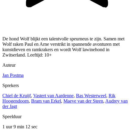
De hond Wolf blijkt een talentvolle speurneus te zijn. Samen met
Wolf raken Paul en Arne verstrikt in spannende avonturen met
kunstdieven en ramkrakers en wordt Wolf lawinehond in
Zwitserland. Leeftijd: 10+
Auteur
Jan Postma
Sprekers
Chiel de Kruijf
,
Vastert van Aardenne
,
Bas Westerweel
,
Rik
Hoogendoorn
,
Bram van Erkel
,
Maeve van der Steen
,
Audrey van
der Jagt
Speelduur
1 uur 9 min
12 sec