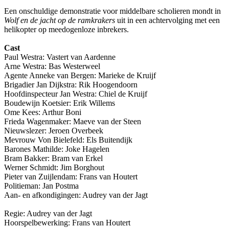
Een onschuldige demonstratie voor middelbare scholieren mondt in
Wolf en de jacht op de ramkrakers
uit in een achtervolging met een
helikopter op meedogenloze inbrekers.
Cast
Paul Westra: Vastert van Aardenne
Arne Westra: Bas Westerweel
Agente Anneke van Bergen: Marieke de Kruijf
Brigadier Jan Dijkstra: Rik Hoogendoorn
Hoofdinspecteur Jan Westra: Chiel de Kruijf
Boudewijn Koetsier: Erik Willems
Ome Kees: Arthur Boni
Frieda Wagenmaker: Maeve van der Steen
Nieuwslezer: Jeroen Overbeek
Mevrouw Von Bielefeld: Els Buitendijk
Barones Mathilde: Joke Hagelen
Bram Bakker: Bram van Erkel
Werner Schmidt: Jim Borghout
Pieter van Zuijlendam: Frans van Houtert
Politieman: Jan Postma
Aan- en afkondigingen: Audrey van der Jagt
Regie: Audrey van der Jagt
Hoorspelbewerking: Frans van Houtert