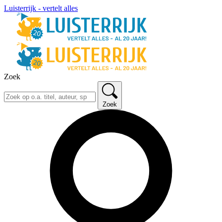
Luisterrijk - vertelt alles
Zoek
Zoek