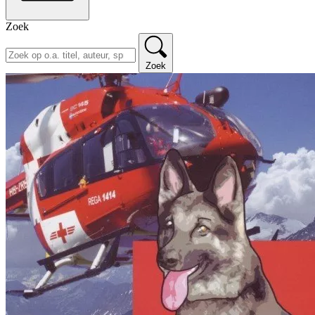
Zoek
Zoek