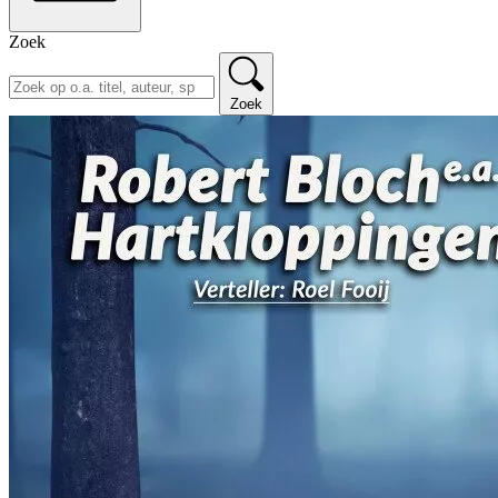
Zoek
Zoek