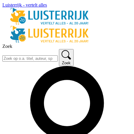
Luisterrijk - vertelt alles
Zoek
Zoek