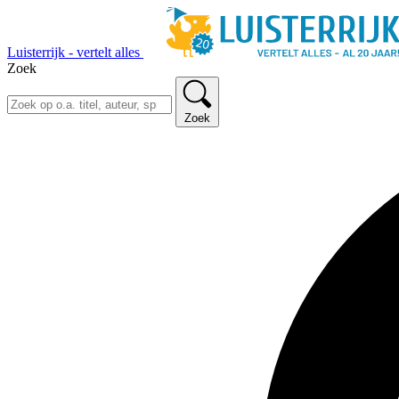
Luisterrijk - vertelt alles
Zoek
Zoek