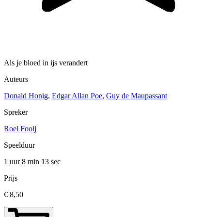
Als je bloed in ijs verandert
Auteurs
Donald Honig
,
Edgar Allan Poe
,
Guy de Maupassant
Spreker
Roel Fooij
Speelduur
1 uur 8 min
13 sec
Prijs
€ 8,50