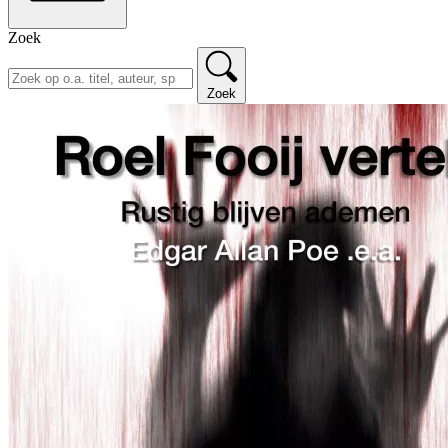
Zoek
Zoek