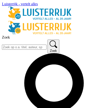
Luisterrijk - vertelt alles
Zoek
Zoek