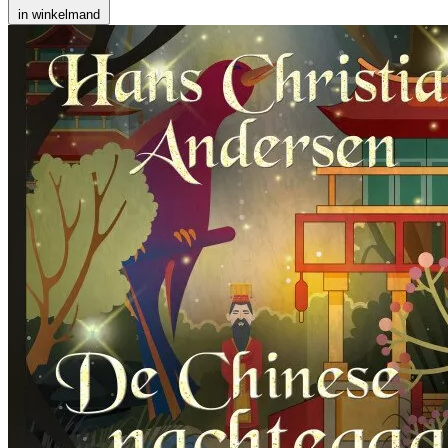
in winkelmand