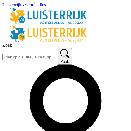
Luisterrijk - vertelt alles
Zoek
Zoek