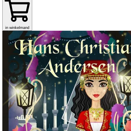
in winkelmand