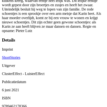
kuikens kreeg, waarvan eentje heel lelijk was. Dit lelijke eendje
wordt gepest door zijn broertjes en zusjes en heeft het zwaar.
Uiteindelijk besluit hij weg te lopen van zijn familie. De rode
schoentjes is een sprookje over een arm meisje dat Karin heet. Als
haar moeder overlijdt, komt ze bij een vrouw te wonen en krijgt
nieuwe schoentjes. Dit zijn echter geen gewone schoentjes: als
Karin ze aan heeft blijven ze maar dansen en dansen. Regie en
opname: Pieter Lutz
Details
Imprint
ShortStories
Uitgever
ClusterEffect - LuisterEffect
Publicatiedatum
6 juni 2021
ISBN
9789462178366