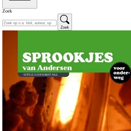
Zoek
Zoek