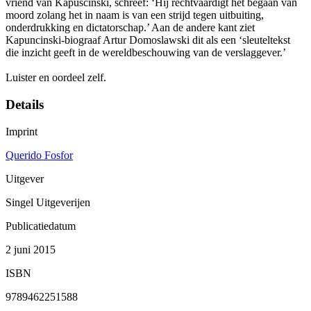
vriend van Kapuscinski, schreef: ‘Hij rechtvaardigt het begaan van
moord zolang het in naam is van een strijd tegen uitbuiting,
onderdrukking en dictatorschap.’ Aan de andere kant ziet
Kapuncinski-biograaf Artur Domoslawski dit als een ‘sleuteltekst
die inzicht geeft in de wereldbeschouwing van de verslaggever.’
Luister en oordeel zelf.
Details
Imprint
Querido Fosfor
Uitgever
Singel Uitgeverijen
Publicatiedatum
2 juni 2015
ISBN
9789462251588