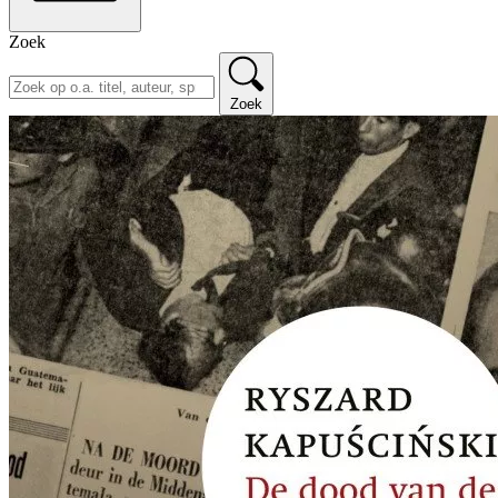
Zoek
Zoek