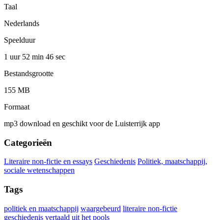
Taal
Nederlands
Speelduur
1 uur 52 min
46 sec
Bestandsgrootte
155 MB
Formaat
mp3 download en geschikt voor de Luisterrijk app
Categorieën
Literaire non-fictie en essays
Geschiedenis
Politiek, maatschappij,
sociale wetenschappen
Tags
politiek en maatschappij
waargebeurd
literaire non-fictie
geschiedenis
vertaald uit het pools