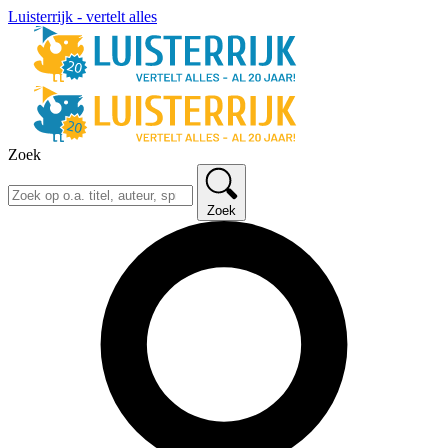
Luisterrijk - vertelt alles
Zoek
Zoek