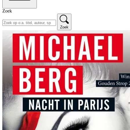
Zoek
Zoek