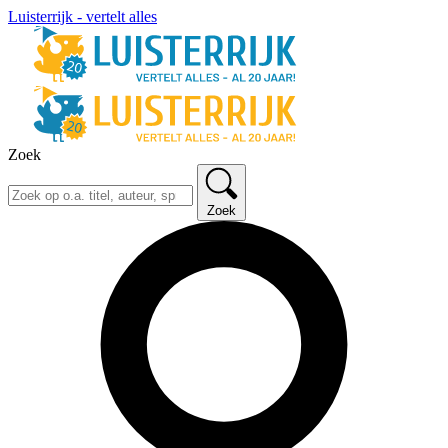
Luisterrijk - vertelt alles
Zoek
Zoek