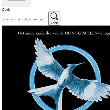
Zoek
Zoek