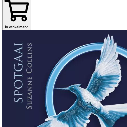
in winkelmand