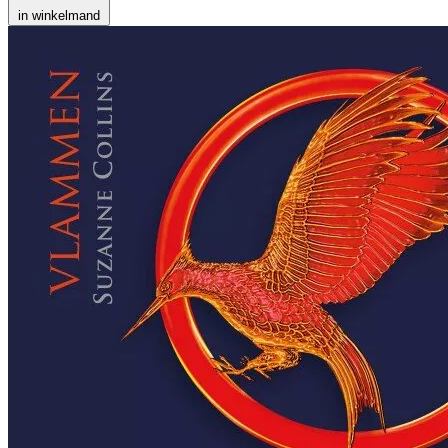
in winkelmand