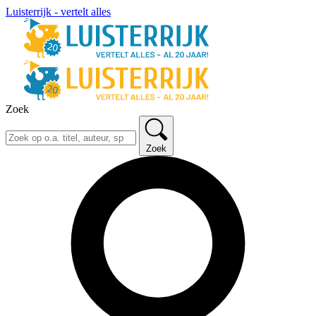
Luisterrijk - vertelt alles
Zoek
Zoek