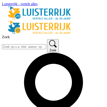
Luisterrijk - vertelt alles
Zoek
Zoek