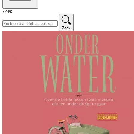
Zoek
Zoek