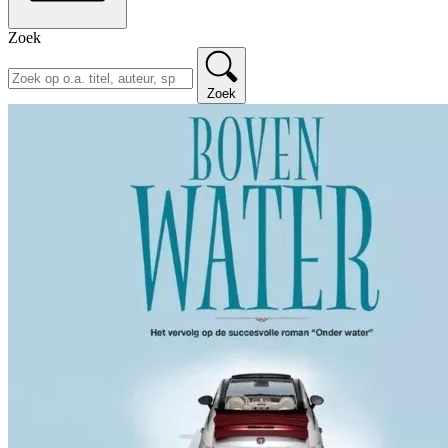
Zoek
Zoek