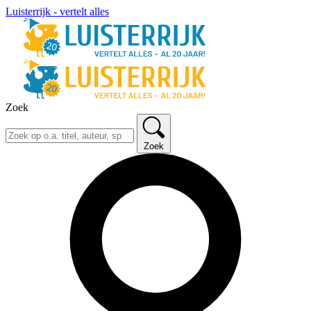
Luisterrijk - vertelt alles
Zoek
Zoek