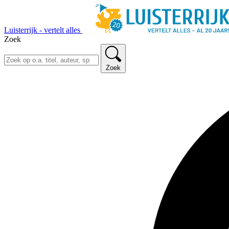
Luisterrijk - vertelt alles
Zoek
Zoek