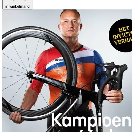
in winkelmand