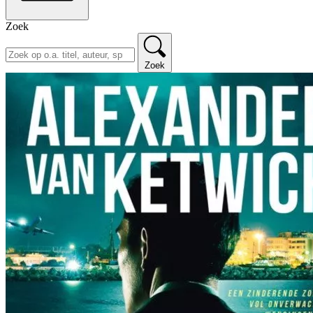
Zoek
Zoek