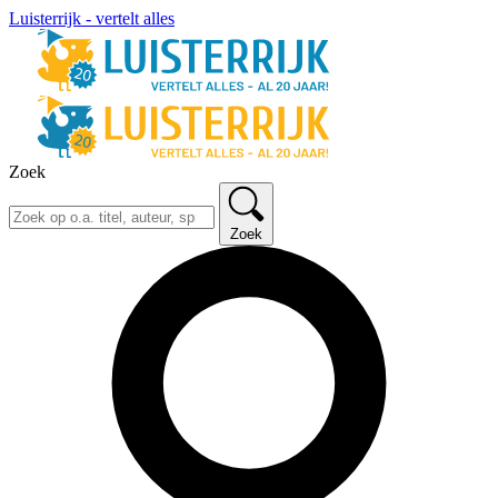
Luisterrijk - vertelt alles
Zoek
Zoek