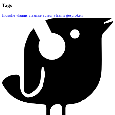
Tags
filosofie
vlaams
vlaamse auteur
vlaams gesproken