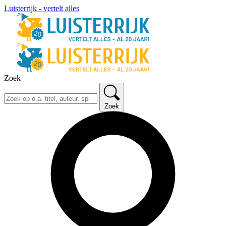
Luisterrijk - vertelt alles
Zoek
Zoek