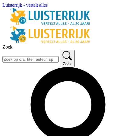
Luisterrijk - vertelt alles
Zoek
Zoek