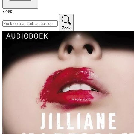
Zoek
Zoek