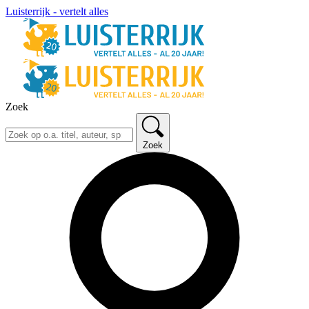
Luisterrijk - vertelt alles
Zoek
Zoek