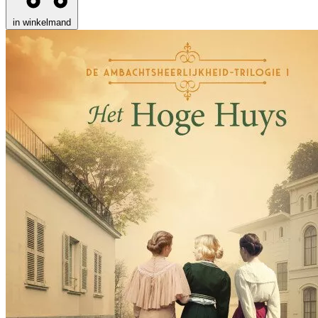
in winkelmand