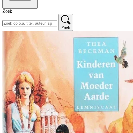
Zoek
Zoek