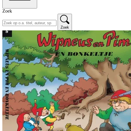
Zoek
Zoek