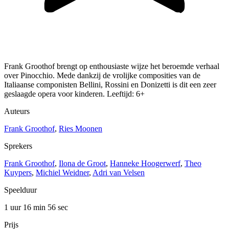
Frank Groothof brengt op enthousiaste wijze het beroemde verhaal
over Pinocchio. Mede dankzij de vrolijke composities van de
Italiaanse componisten Bellini, Rossini en Donizetti is dit een zeer
geslaagde opera voor kinderen. Leeftijd: 6+
Auteurs
Frank Groothof
,
Ries Moonen
Sprekers
Frank Groothof
,
Ilona de Groot
,
Hanneke Hoogerwerf
,
Theo
Kuypers
,
Michiel Weidner
,
Adri van Velsen
Speelduur
1 uur 16 min
56 sec
Prijs