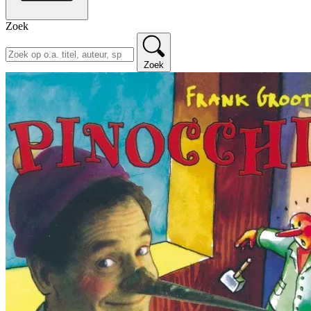
Zoek
Zoek