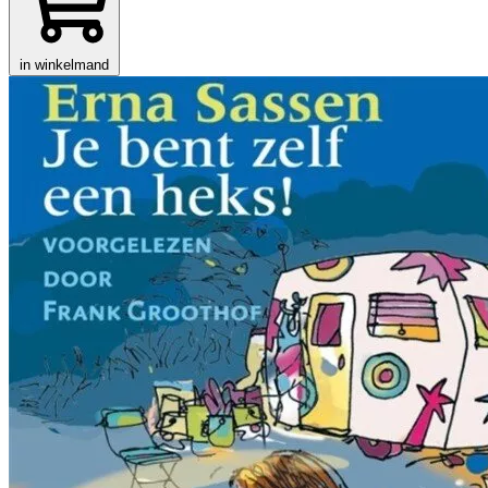
in winkelmand