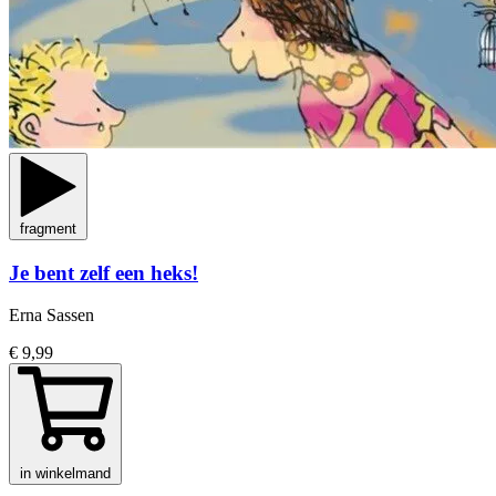
fragment
Je bent zelf een heks!
Erna Sassen
€ 9,99
in winkelmand