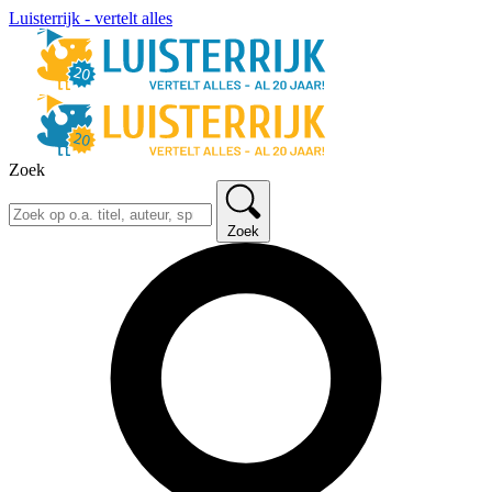
Luisterrijk - vertelt alles
Zoek
Zoek