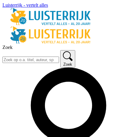
Luisterrijk - vertelt alles
Zoek
Zoek