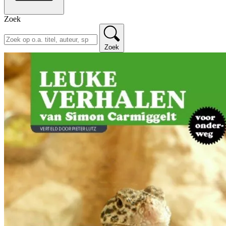
Zoek
Zoek