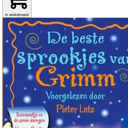
in winkelmand