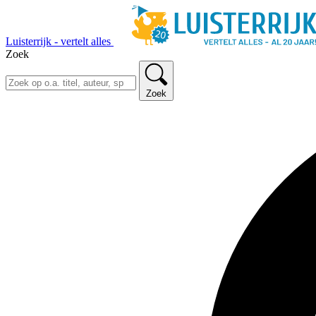
Luisterrijk - vertelt alles
Zoek
Zoek