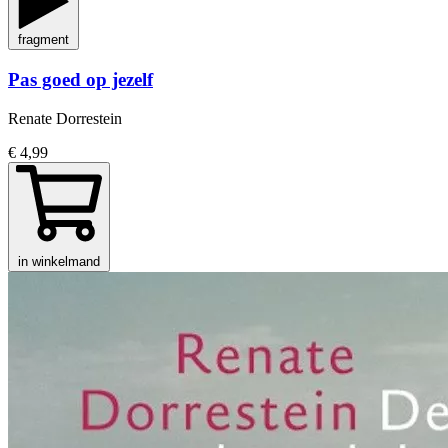
fragment
Pas goed op jezelf
Renate Dorrestein
€ 4,99
in winkelmand