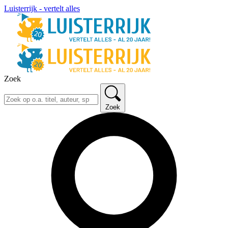
Luisterrijk - vertelt alles
Zoek
Zoek