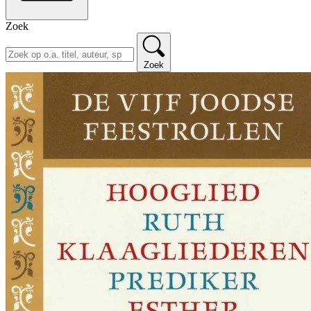
Zoek
Zoek