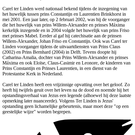
Carel ter Linden werd nationaal bekend tijdens de inzegening van
het huwelijk tussen prins Constantijn en Laurentien Brinkhorst in
mei 2001. Een jaar later, op 2 februari 2002, was hij de voorganger
die het huwelijk van prins Willem-Alexander en prinses Máxima
kerkelijk inzegende en in 2004 volgde het huwelijk van prins Friso
met prinses Mabel. Eerder al gaf hij catechisatie aan de prinsen
Willem-Alexander, Johan Friso en Constantijn. Ook was Carel ter
Linden voorganger tijdens de uitvaartdiensten van Prins Claus
(2002) en Prins Bernhard (2004) in Delft. Tevens doopte hij
Catharina-Amalia, dochter van Prins Willem-Alexander en prinses
Máxima en ook Eloïse, Claus-Casimir en Leonore, de kinderen van
Prins Constantijn en Prinses Laurentien, in een dienst van de
Protestantse Kerk in Nederland.
Carel ter Linden heeft een vrijzinnige opvatting over het geloof. Zo
heeft hij twijfels geuit over het leven na de dood en noemde hij het
opstandingsverhaal van Jezus een legende (alhoewel hij deze laatste
opmerking later nuanceerde). Volgens Ter Linden is Jezus'
opstanding geen lichamelijke gebeurtenis, maar moet deze "op een
geestelijke wijze" worden begrepen.