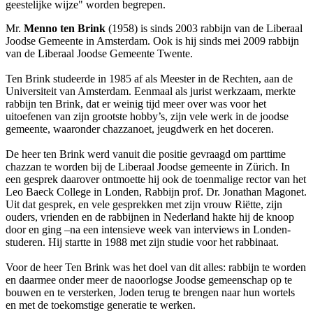
geestelijke wijze" worden begrepen.
Mr.
Menno ten Brink
(1958) is sinds 2003 rabbijn van de Liberaal
Joodse Gemeente in Amsterdam. Ook is hij sinds mei 2009 rabbijn
van de Liberaal Joodse Gemeente Twente.
Ten Brink studeerde in 1985 af als Meester in de Rechten, aan de
Universiteit van Amsterdam. Eenmaal als jurist werkzaam, merkte
rabbijn ten Brink, dat er weinig tijd meer over was voor het
uitoefenen van zijn grootste hobby’s, zijn vele werk in de joodse
gemeente, waaronder chazzanoet, jeugdwerk en het doceren.
De heer ten Brink werd vanuit die positie gevraagd om parttime
chazzan te worden bij de Liberaal Joodse gemeente in Zürich. In
een gesprek daarover ontmoette hij ook de toenmalige rector van het
Leo Baeck College in Londen, Rabbijn prof. Dr. Jonathan Magonet.
Uit dat gesprek, en vele gesprekken met zijn vrouw Riëtte, zijn
ouders, vrienden en de rabbijnen in Nederland hakte hij de knoop
door en ging –na een intensieve week van interviews in Londen-
studeren. Hij startte in 1988 met zijn studie voor het rabbinaat.
Voor de heer Ten Brink was het doel van dit alles: rabbijn te worden
en daarmee onder meer de naoorlogse Joodse gemeenschap op te
bouwen en te versterken, Joden terug te brengen naar hun wortels
en met de toekomstige generatie te werken.