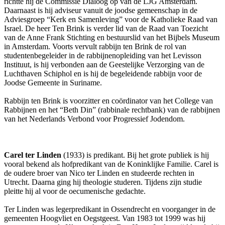
richtte hij de Commissie Dialoog op van de LJG Amsterdam.
Daarnaast is hij adviseur vanuit de joodse gemeenschap in de
Adviesgroep “Kerk en Samenleving” voor de Katholieke Raad van
Israel. De heer Ten Brink is verder lid van de Raad van Toezicht
van de Anne Frank Stichting en bestuurslid van het Bijbels Museum
in Amsterdam. Voorts vervult rabbijn ten Brink de rol van
studentenbegeleider in de rabbijnenopleiding van het Levisson
Instituut, is hij verbonden aan de Geestelijke Verzorging van de
Luchthaven Schiphol en is hij de begeleidende rabbijn voor de
Joodse Gemeente in Suriname.
Rabbijn ten Brink is voorzitter en coördinator van het College van
Rabbijnen en het “Beth Din” (rabbinale rechtbank) van de rabbijnen
van het Nederlands Verbond voor Progressief Jodendom.
Carel ter Linden
(1933) is predikant. Bij het grote publiek is hij
vooral bekend als hofpredikant van de Koninklijke Familie. Carel is
de oudere broer van Nico ter Linden en studeerde rechten in
Utrecht. Daarna ging hij theologie studeren. Tijdens zijn studie
pleitte hij al voor de oecumenische gedachte.
Ter Linden was legerpredikant in Ossendrecht en voorganger in de
gemeenten Hoogvliet en Oegstgeest. Van 1983 tot 1999 was hij