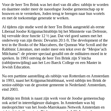
Voor de heer Ten Brink was het doel van dit alles: rabbijn te worden
en daarmee onder meer de naoorlogse Joodse gemeenschap op te
bouwen en te versterken, Joden terug te brengen naar hun wortels
en met de toekomstige generatie te werken.
Al tijdens zijn studie werd de heer Ten Brink aangesteld als eerste
Liberaal Joodse Krijgsmachtrabbijn bij het Ministerie van Defensie,
hij vervulde deze functie 12 ½ jaar. Dat viel goed samen met het
onderwerp van zijn thesis: Devarim 20:1-9, The development of the
text in the Books of the Maccabees, the Qumran War Scroll and the
Rabbinic Literature, met onder meer een tekst over de “Mesjoe’ach
Milchama”: de priester speciaal gezalfd om de militairen moed in te
spreken. In 1993 ontving de heer Ten Brink zijn S’micha
(rabbijnenwijding) aan het Leo Baeck College en een Master in
Jewish Education.
Na een parttime aanstelling als rabbijn van Rotterdam en Amsterdam
in 1993, naast het Krijgsmachtrabbinaat, werd rabbijn ten Brink de
senior-rabbijn van de grootste gemeente in Nederland: Amsterdam,
eind 2003.
Rabbijn ten Brink is naast zijn werk voor de Joodse gemeenschap
ook actief in interreligieuze dialogen. In Amsterdam was hij
medeoprichter van het Joods-Marrokaans Netwerk Amsterdam en