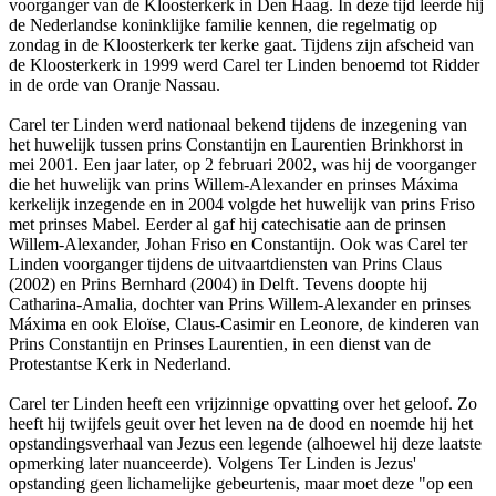
voorganger van de Kloosterkerk in Den Haag. In deze tijd leerde hij
de Nederlandse koninklijke familie kennen, die regelmatig op
zondag in de Kloosterkerk ter kerke gaat. Tijdens zijn afscheid van
de Kloosterkerk in 1999 werd Carel ter Linden benoemd tot Ridder
in de orde van Oranje Nassau.
Carel ter Linden werd nationaal bekend tijdens de inzegening van
het huwelijk tussen prins Constantijn en Laurentien Brinkhorst in
mei 2001. Een jaar later, op 2 februari 2002, was hij de voorganger
die het huwelijk van prins Willem-Alexander en prinses Máxima
kerkelijk inzegende en in 2004 volgde het huwelijk van prins Friso
met prinses Mabel. Eerder al gaf hij catechisatie aan de prinsen
Willem-Alexander, Johan Friso en Constantijn. Ook was Carel ter
Linden voorganger tijdens de uitvaartdiensten van Prins Claus
(2002) en Prins Bernhard (2004) in Delft. Tevens doopte hij
Catharina-Amalia, dochter van Prins Willem-Alexander en prinses
Máxima en ook Eloïse, Claus-Casimir en Leonore, de kinderen van
Prins Constantijn en Prinses Laurentien, in een dienst van de
Protestantse Kerk in Nederland.
Carel ter Linden heeft een vrijzinnige opvatting over het geloof. Zo
heeft hij twijfels geuit over het leven na de dood en noemde hij het
opstandingsverhaal van Jezus een legende (alhoewel hij deze laatste
opmerking later nuanceerde). Volgens Ter Linden is Jezus'
opstanding geen lichamelijke gebeurtenis, maar moet deze "op een