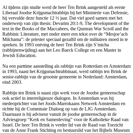
Al tijdens zijn studie werd de heer Ten Brink aangesteld als eerste
Liberaal Joodse Krijgsmachtrabbijn bij het Ministerie van Defensie,
hij vervulde deze functie 12 ½ jaar. Dat viel goed samen met het
onderwerp van zijn thesis: Devarim 20:1-9, The development of the
text in the Books of the Maccabees, the Qumran War Scroll and the
Rabbinic Literature, met onder meer een tekst over de “Mesjoe’ach
Milchama”: de priester speciaal gezalfd om de militairen moed in te
spreken. In 1993 ontving de heer Ten Brink zijn S’micha
(rabbijnenwijding) aan het Leo Baeck College en een Master in
Jewish Education.
Na een parttime aanstelling als rabbijn van Rotterdam en Amsterdam
in 1993, naast het Krijgsmachtrabbinaat, werd rabbijn ten Brink de
senior-rabbijn van de grootste gemeente in Nederland: Amsterdam,
eind 2003.
Rabbijn ten Brink is naast zijn werk voor de Joodse gemeenschap
ook actief in interreligieuze dialogen. In Amsterdam was hij
medeoprichter van het Joods-Marrokaans Netwerk Amsterdam en
richtte hij de Commissie Dialoog op van de LJG Amsterdam.
Daarnaast is hij adviseur vanuit de joodse gemeenschap in de
Adviesgroep “Kerk en Samenleving” voor de Katholieke Raad van
Israel. De heer Ten Brink is verder lid van de Raad van Toezicht
van de Anne Frank Stichting en bestuurslid van het Bijbels Museum