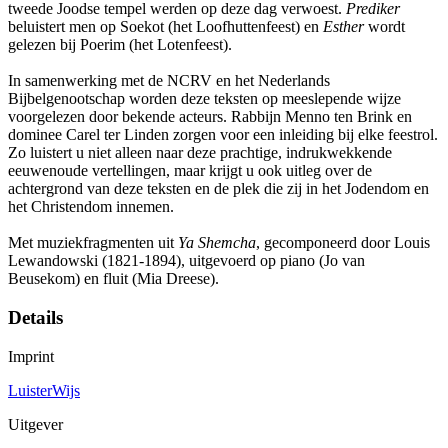
tweede Joodse tempel werden op deze dag verwoest.
Prediker
beluistert men op Soekot (het Loofhuttenfeest) en
Esther
wordt
gelezen bij Poerim (het Lotenfeest).
In samenwerking met de NCRV en het Nederlands
Bijbelgenootschap worden deze teksten op meeslepende wijze
voorgelezen door bekende acteurs. Rabbijn Menno ten Brink en
dominee Carel ter Linden zorgen voor een inleiding bij elke feestrol.
Zo luistert u niet alleen naar deze prachtige, indrukwekkende
eeuwenoude vertellingen, maar krijgt u ook uitleg over de
achtergrond van deze teksten en de plek die zij in het Jodendom en
het Christendom innemen.
Met muziekfragmenten uit
Ya Shemcha
, gecomponeerd door Louis
Lewandowski (1821-1894), uitgevoerd op piano (Jo van
Beusekom) en fluit (Mia Dreese).
Details
Imprint
LuisterWijs
Uitgever