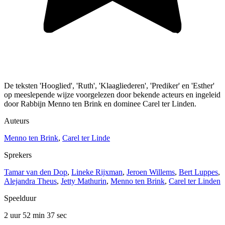
De teksten 'Hooglied', 'Ruth', 'Klaagliederen', 'Prediker' en 'Esther'
op meeslepende wijze voorgelezen door bekende acteurs en ingeleid
door Rabbijn Menno ten Brink en dominee Carel ter Linden.
Auteurs
Menno ten Brink
,
Carel ter Linde
Sprekers
Tamar van den Dop
,
Lineke Rijxman
,
Jeroen Willems
,
Bert Luppes
,
Alejandra Theus
,
Jetty Mathurin
,
Menno ten Brink
,
Carel ter Linden
Speelduur
2 uur 52 min
37 sec