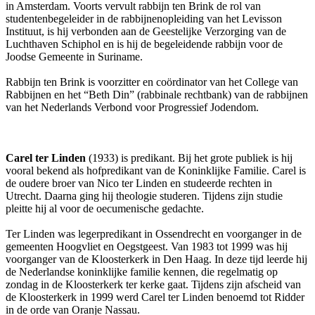
in Amsterdam. Voorts vervult rabbijn ten Brink de rol van
studentenbegeleider in de rabbijnenopleiding van het Levisson
Instituut, is hij verbonden aan de Geestelijke Verzorging van de
Luchthaven Schiphol en is hij de begeleidende rabbijn voor de
Joodse Gemeente in Suriname.
Rabbijn ten Brink is voorzitter en coördinator van het College van
Rabbijnen en het “Beth Din” (rabbinale rechtbank) van de rabbijnen
van het Nederlands Verbond voor Progressief Jodendom.
Carel ter Linden
(1933) is predikant. Bij het grote publiek is hij
vooral bekend als hofpredikant van de Koninklijke Familie. Carel is
de oudere broer van Nico ter Linden en studeerde rechten in
Utrecht. Daarna ging hij theologie studeren. Tijdens zijn studie
pleitte hij al voor de oecumenische gedachte.
Ter Linden was legerpredikant in Ossendrecht en voorganger in de
gemeenten Hoogvliet en Oegstgeest. Van 1983 tot 1999 was hij
voorganger van de Kloosterkerk in Den Haag. In deze tijd leerde hij
de Nederlandse koninklijke familie kennen, die regelmatig op
zondag in de Kloosterkerk ter kerke gaat. Tijdens zijn afscheid van
de Kloosterkerk in 1999 werd Carel ter Linden benoemd tot Ridder
in de orde van Oranje Nassau.