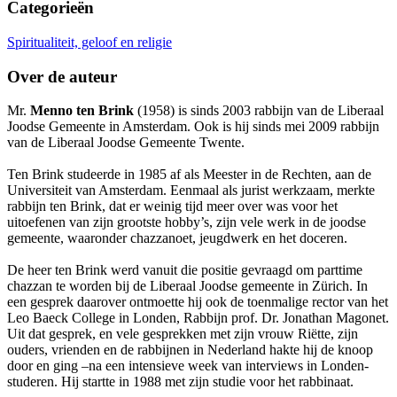
Categorieën
Spiritualiteit, geloof en religie
Over de auteur
Mr.
Menno ten Brink
(1958) is sinds 2003 rabbijn van de Liberaal
Joodse Gemeente in Amsterdam. Ook is hij sinds mei 2009 rabbijn
van de Liberaal Joodse Gemeente Twente.
Ten Brink studeerde in 1985 af als Meester in de Rechten, aan de
Universiteit van Amsterdam. Eenmaal als jurist werkzaam, merkte
rabbijn ten Brink, dat er weinig tijd meer over was voor het
uitoefenen van zijn grootste hobby’s, zijn vele werk in de joodse
gemeente, waaronder chazzanoet, jeugdwerk en het doceren.
De heer ten Brink werd vanuit die positie gevraagd om parttime
chazzan te worden bij de Liberaal Joodse gemeente in Zürich. In
een gesprek daarover ontmoette hij ook de toenmalige rector van het
Leo Baeck College in Londen, Rabbijn prof. Dr. Jonathan Magonet.
Uit dat gesprek, en vele gesprekken met zijn vrouw Riëtte, zijn
ouders, vrienden en de rabbijnen in Nederland hakte hij de knoop
door en ging –na een intensieve week van interviews in Londen-
studeren. Hij startte in 1988 met zijn studie voor het rabbinaat.