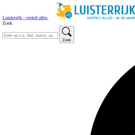
Luisterrijk - vertelt alles
Zoek
Zoek