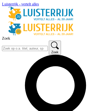
Luisterrijk - vertelt alles
Zoek
Zoek