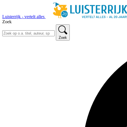
Luisterrijk - vertelt alles
Zoek
Zoek