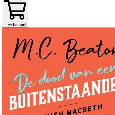
in winkelmand