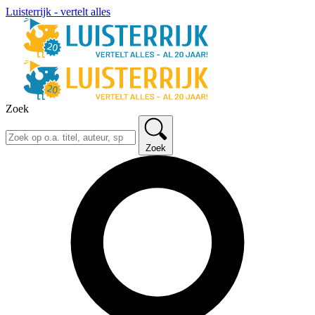
Luisterrijk - vertelt alles
Zoek
Zoek