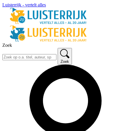
Luisterrijk - vertelt alles
Zoek
Zoek