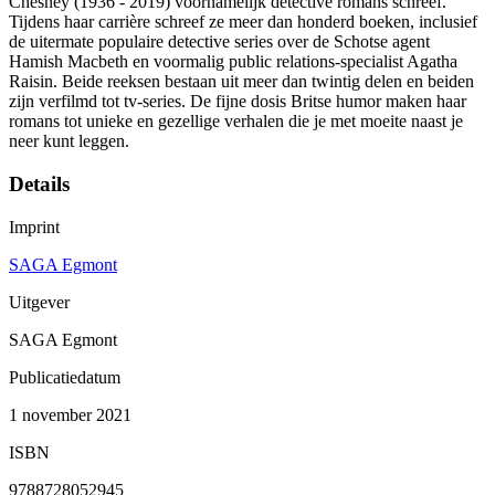
Chesney (1936 - 2019) voornamelijk detective romans schreef.
Tijdens haar carrière schreef ze meer dan honderd boeken, inclusief
de uitermate populaire detective series over de Schotse agent
Hamish Macbeth en voormalig public relations-specialist Agatha
Raisin. Beide reeksen bestaan uit meer dan twintig delen en beiden
zijn verfilmd tot tv-series. De fijne dosis Britse humor maken haar
romans tot unieke en gezellige verhalen die je met moeite naast je
neer kunt leggen.
Details
Imprint
SAGA Egmont
Uitgever
SAGA Egmont
Publicatiedatum
1 november 2021
ISBN
9788728052945