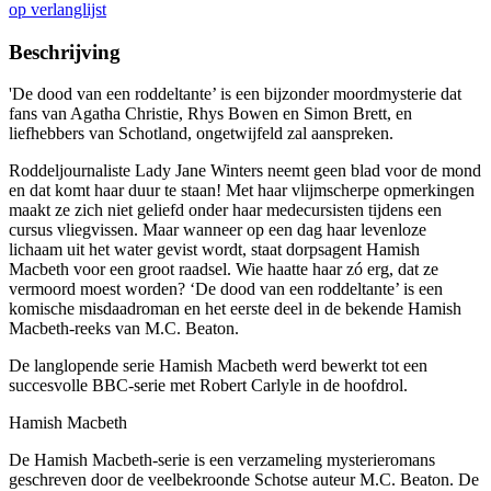
op verlanglijst
Beschrijving
'De dood van een roddeltante’ is een bijzonder moordmysterie dat
fans van Agatha Christie, Rhys Bowen en Simon Brett, en
liefhebbers van Schotland, ongetwijfeld zal aanspreken.
Roddeljournaliste Lady Jane Winters neemt geen blad voor de mond
en dat komt haar duur te staan! Met haar vlijmscherpe opmerkingen
maakt ze zich niet geliefd onder haar medecursisten tijdens een
cursus vliegvissen. Maar wanneer op een dag haar levenloze
lichaam uit het water gevist wordt, staat dorpsagent Hamish
Macbeth voor een groot raadsel. Wie haatte haar zó erg, dat ze
vermoord moest worden? ‘De dood van een roddeltante’ is een
komische misdaadroman en het eerste deel in de bekende Hamish
Macbeth-reeks van M.C. Beaton.
De langlopende serie Hamish Macbeth werd bewerkt tot een
succesvolle BBC-serie met Robert Carlyle in de hoofdrol.
Hamish Macbeth
De Hamish Macbeth-serie is een verzameling mysterieromans
geschreven door de veelbekroonde Schotse auteur M.C. Beaton. De