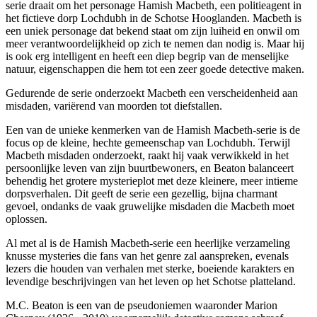
serie draait om het personage Hamish Macbeth, een politieagent in
het fictieve dorp Lochdubh in de Schotse Hooglanden. Macbeth is
een uniek personage dat bekend staat om zijn luiheid en onwil om
meer verantwoordelijkheid op zich te nemen dan nodig is. Maar hij
is ook erg intelligent en heeft een diep begrip van de menselijke
natuur, eigenschappen die hem tot een zeer goede detective maken.
Gedurende de serie onderzoekt Macbeth een verscheidenheid aan
misdaden, variërend van moorden tot diefstallen.
Een van de unieke kenmerken van de Hamish Macbeth-serie is de
focus op de kleine, hechte gemeenschap van Lochdubh. Terwijl
Macbeth misdaden onderzoekt, raakt hij vaak verwikkeld in het
persoonlijke leven van zijn buurtbewoners, en Beaton balanceert
behendig het grotere mysterieplot met deze kleinere, meer intieme
dorpsverhalen. Dit geeft de serie een gezellig, bijna charmant
gevoel, ondanks de vaak gruwelijke misdaden die Macbeth moet
oplossen.
Al met al is de Hamish Macbeth-serie een heerlijke verzameling
knusse mysteries die fans van het genre zal aanspreken, evenals
lezers die houden van verhalen met sterke, boeiende karakters en
levendige beschrijvingen van het leven op het Schotse platteland.
M.C. Beaton is een van de pseudoniemen waaronder Marion