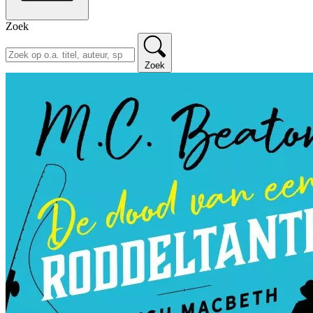
Zoek
Zoek