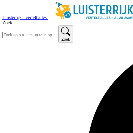
Luisterrijk - vertelt alles
Zoek
Zoek