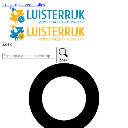
Luisterrijk - vertelt alles
Zoek
Zoek