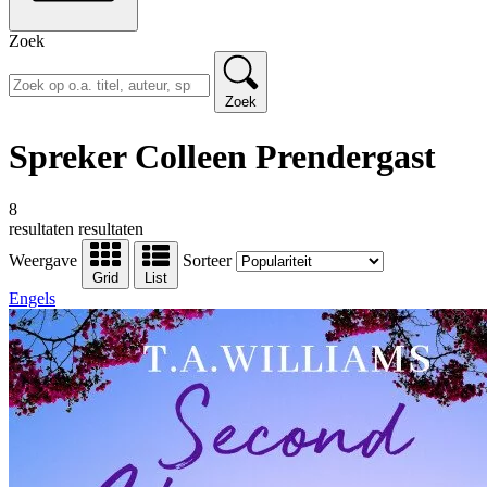
Zoek
Zoek
Spreker Colleen Prendergast
8
resultaten
resultaten
Weergave
Sorteer
Grid
List
Engels