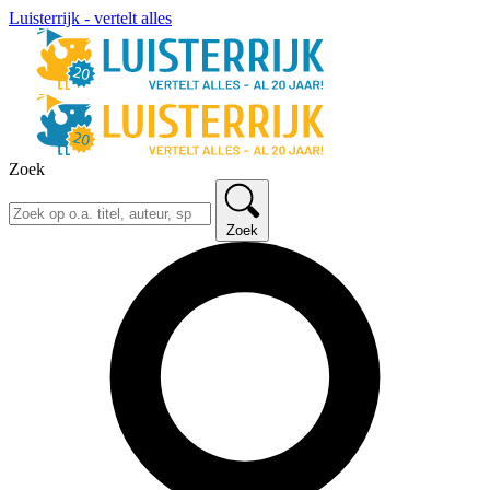
Luisterrijk - vertelt alles
Zoek
Zoek