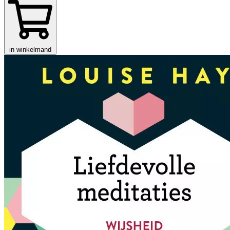
in winkelmand