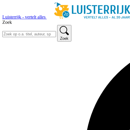
Luisterrijk - vertelt alles
Zoek
Zoek