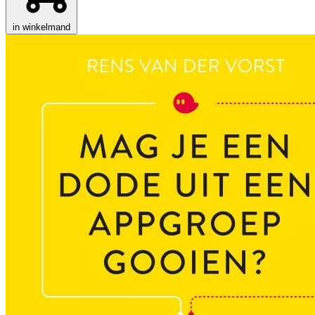
in winkelmand