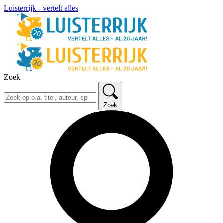
Luisterrijk - vertelt alles
Zoek
Zoek