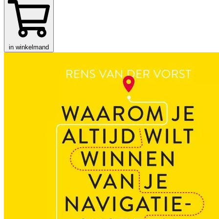
in winkelmand