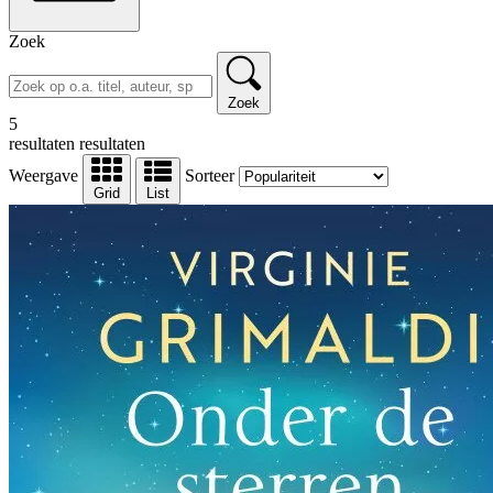
Zoek
Zoek
5
resultaten
resultaten
Weergave
Sorteer
Grid
List