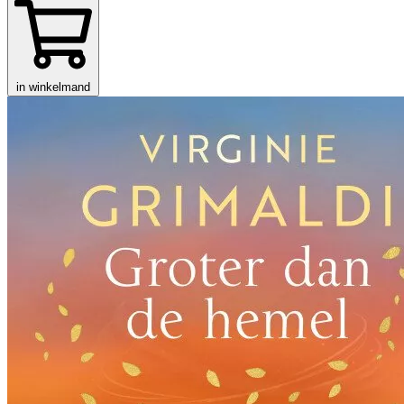
in winkelmand