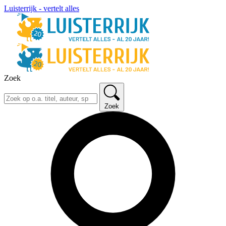
Luisterrijk - vertelt alles
Zoek
Zoek