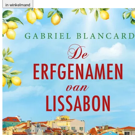
in winkelmand