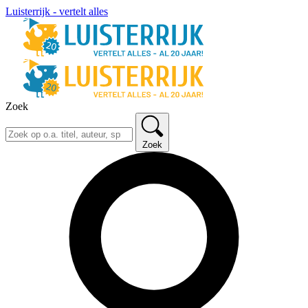
Luisterrijk - vertelt alles
Zoek
Zoek