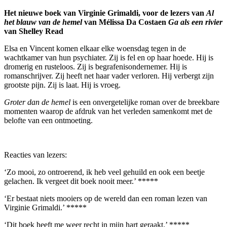
Het nieuwe boek van Virginie Grimaldi, voor de lezers van
Al
het blauw van de hemel
van Mélissa Da Costa
en
Ga als een rivier
van Shelley Read
Elsa en Vincent komen elkaar elke woensdag tegen in de
wachtkamer van hun psychiater. Zij is fel en op haar hoede. Hij is
dromerig en rusteloos. Zij is begrafenisondernemer. Hij is
romanschrijver. Zij heeft net haar vader verloren. Hij verbergt zijn
grootste pijn. Zij is laat. Hij is vroeg.
Groter dan de hemel
is een onvergetelijke roman over de breekbare
momenten waarop de afdruk van het verleden samenkomt met de
belofte van een ontmoeting.
Reacties van lezers:
‘Zo mooi, zo ontroerend, ik heb veel gehuild en ook een beetje
gelachen. Ik vergeet dit boek nooit meer.’ *****
‘Er bestaat niets mooiers op de wereld dan een roman lezen van
Virginie Grimaldi.’ *****
‘Dit boek heeft me weer recht in mijn hart geraakt.’ *****