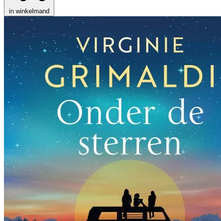
in winkelmand