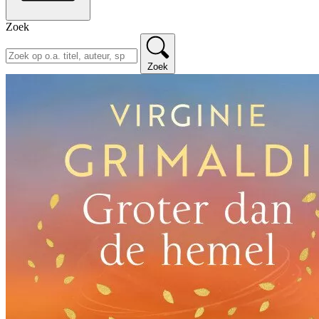
Zoek
Zoek