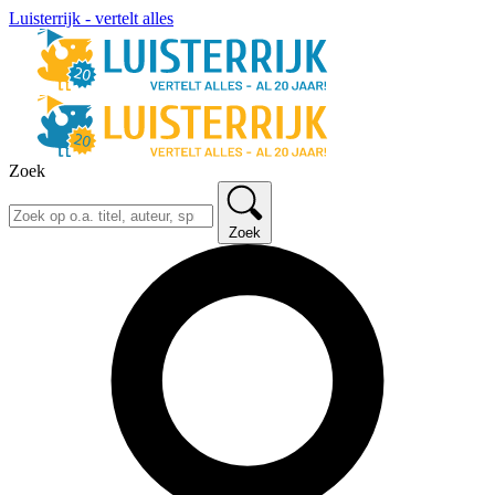
Luisterrijk - vertelt alles
Zoek
Zoek