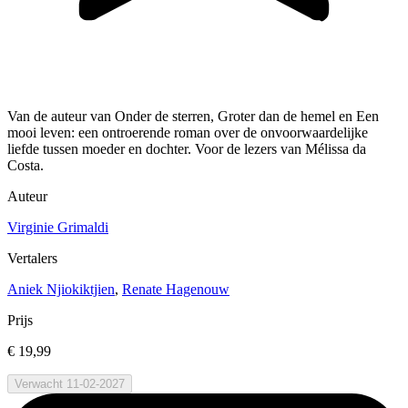
Van de auteur van Onder de sterren, Groter dan de hemel en Een
mooi leven: een ontroerende roman over de onvoorwaardelijke
liefde tussen moeder en dochter. Voor de lezers van Mélissa da
Costa.
Auteur
Virginie Grimaldi
Vertalers
Aniek Njiokiktjien
,
Renate Hagenouw
Prijs
€ 19,99
Verwacht 11-02-2027