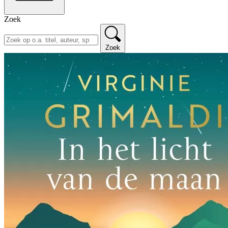
Zoek
Zoek