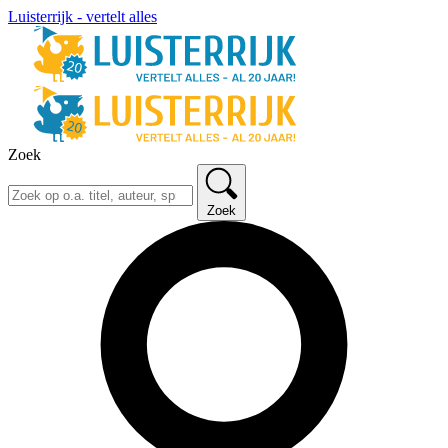
Luisterrijk - vertelt alles
Zoek
Zoek