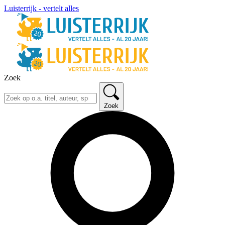
Luisterrijk - vertelt alles
Zoek
Zoek