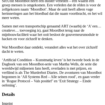
SecUnit Moordbot heeft een duister verleden – een waarin een
groep mensen is omgekomen. Een verleden dat de réden is voor de
zelfgekozen naam ‘Moordbot’. Maar de unit heeft alleen vage
herinneringen aan het bloedbad dat die naam voortbracht, en het wil
meer weten.
Samen met een transportschip genaamd ART (waarbij de ‘A’ een…
creatieve… toevoeging is), gaat Moordbot terug naar de
mijnbouwfaciliteit waar het ooit besloot de gouverneursmodule te
hacken en voor zichzelf te denken.
Wat Moordbot daar ontdekt, verandert alles wat het over zichzelf
dacht te weten.
‘Artificial Condition – Kunstmatig leven’ is het tweede boek in de
Dagboek van een Moordbot-serie van Martha Wells, de serie die
wereldwijd miljoenen fans heeft, overladen is met prijzen, en
verfilmd is als The Murderbot Diaries. De avonturen van Moordbot
begonnen in ‘All Systems Red – Alle seinen rood’, en gaan verder
in ‘Rogue Protocol – Vals positief’ en ‘Exit Strategy – Einde
oefening’.
Details
Imprint