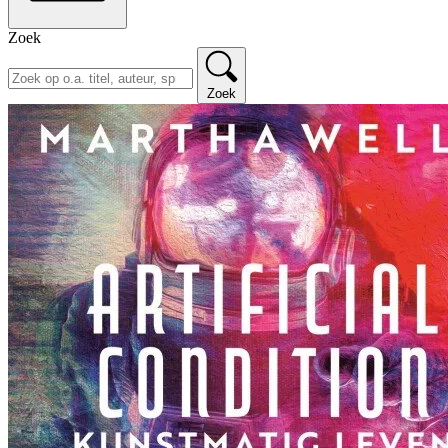
Zoek
Zoek