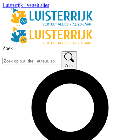
Luisterrijk - vertelt alles
Zoek
Zoek