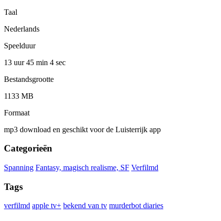
Taal
Nederlands
Speelduur
13 uur 45 min
4 sec
Bestandsgrootte
1133 MB
Formaat
mp3 download en geschikt voor de Luisterrijk app
Categorieën
Spanning
Fantasy, magisch realisme, SF
Verfilmd
Tags
verfilmd
apple tv+
bekend van tv
murderbot diaries