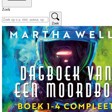
Zoek
Zoek