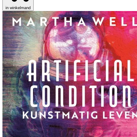
in winkelmand