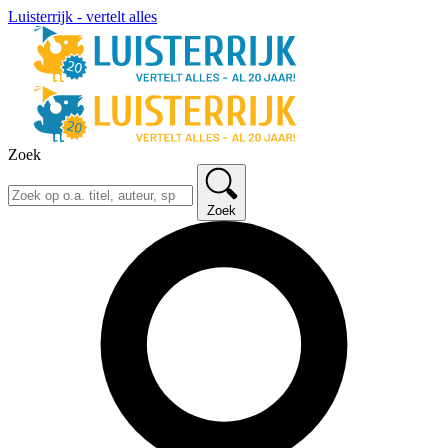
Luisterrijk - vertelt alles
Zoek
Zoek