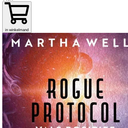
in winkelmand