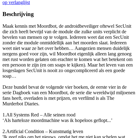
op verlanglijst
Beschrijving
Maak kennis met Moordbot, de androidbeveiliger oftewel SecUnit
die zich heeft bevrijd van de module die zulke units verplicht de
bevelen van mensen op te volgen. Iedereen weet dat een SecUnit
zonder die module onmiddellijk aan het moorden slaat. Iedereen
weet niet waar ze het over hebben… Aangezien mensen duidelijk
nergens goed voor zijn, wil Moordbot eigenlijk alleen lang genoeg
met rust worden gelaten om erachter te komen wat het betekent om
een persoon te zijn (en om soaps te kijken). Maar het leven van een
losgeslagen SecUnit is nooit zo ongecompliceerd als een goede
soap…
Deze bundel bevat de volgende vier boeken, de eerste vier in de
serie Dagboek van een Moordbot, de serie die wereldwijd miljoenen
fans heeft, overladen is met prijzen, en verfilmd is als The
Murderbot Diaries.
1.All Systems Red – Alle seinen rood
‘Als harteloze moordmachine was ik hopeloos geflopt...’
2.Artificial Condition – Kunstmatig leven
'Ik geef niks om het nieuws, omdat het me niet kan schelen wat