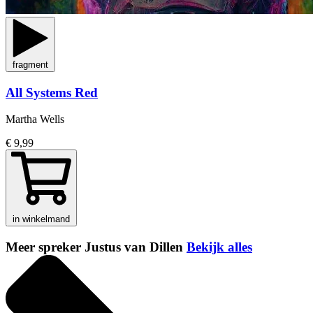
fragment
All Systems Red
Martha Wells
€ 9,99
in winkelmand
Meer spreker Justus van Dillen
Bekijk alles