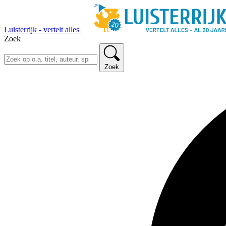
Luisterrijk - vertelt alles
Zoek
Zoek