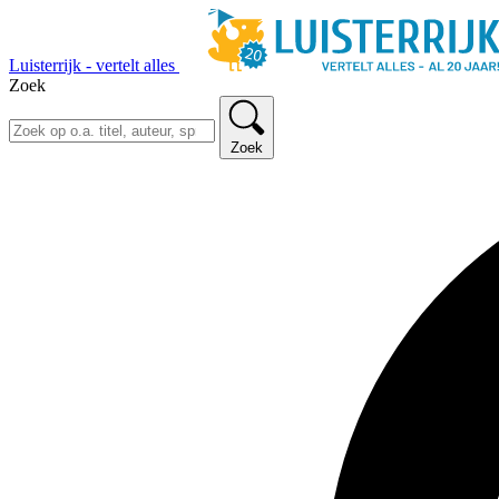
Luisterrijk - vertelt alles
Zoek
Zoek