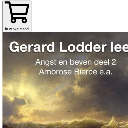
in winkelmand