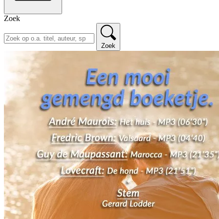
Zoek
Zoek