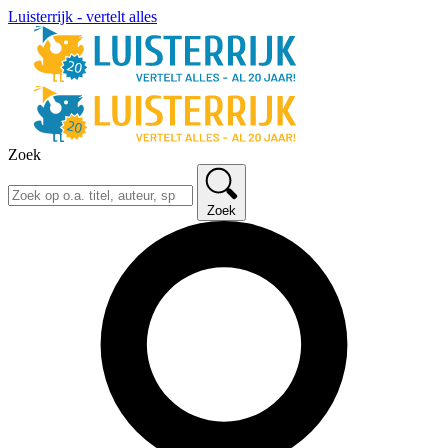
Luisterrijk - vertelt alles
Zoek
Zoek