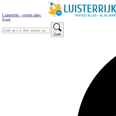
Luisterrijk - vertelt alles
Zoek
Zoek