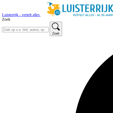
Luisterrijk - vertelt alles
Zoek
Zoek