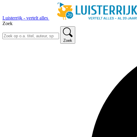
Luisterrijk - vertelt alles
Zoek
Zoek