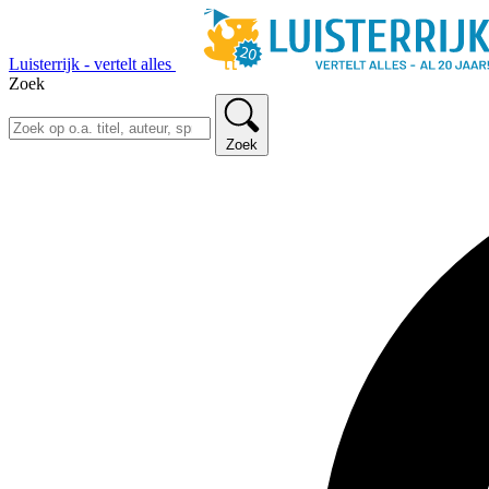
Luisterrijk - vertelt alles
Zoek
Zoek