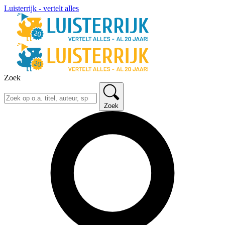
Luisterrijk - vertelt alles
Zoek
Zoek