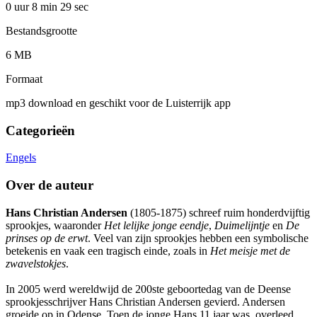
0 uur 8 min
29 sec
Bestandsgrootte
6 MB
Formaat
mp3 download en geschikt voor de Luisterrijk app
Categorieën
Engels
Over de auteur
Hans Christian Andersen
(1805-1875) schreef ruim honderdvijftig
sprookjes, waaronder
Het lelijke jonge eendje
,
Duimelijntje
en
De
prinses op de erwt
. Veel van zijn sprookjes hebben een symbolische
betekenis en vaak een tragisch einde, zoals in
Het meisje met de
zwavelstokjes
.
In 2005 werd wereldwijd de 200ste geboortedag van de Deense
sprookjesschrijver Hans Christian Andersen gevierd. Andersen
groeide op in Odense. Toen de jonge Hans 11 jaar was, overleed