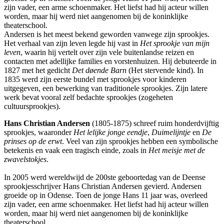
zijn vader, een arme schoenmaker. Het liefst had hij acteur willen
worden, maar hij werd niet aangenomen bij de koninklijke
theaterschool.
Andersen is het meest bekend geworden vanwege zijn sprookjes.
Het verhaal van zijn leven legde hij vast in
Het sprookje van mijn
leven
, waarin hij vertelt over zijn vele buitenlandse reizen en
contacten met adellijke families en vorstenhuizen. Hij debuteerde in
1827 met het gedicht
Det døende Barn
(Het stervende kind). In
1835 werd zijn eerste bundel met sprookjes voor kinderen
uitgegeven, een bewerking van traditionele sprookjes. Zijn latere
werk bevat vooral zelf bedachte sprookjes (zogeheten
cultuursprookjes).
Hans Christian Andersen
(1805-1875) schreef ruim honderdvijftig
sprookjes, waaronder
Het lelijke jonge eendje
,
Duimelijntje
en
De
prinses op de erwt
. Veel van zijn sprookjes hebben een symbolische
betekenis en vaak een tragisch einde, zoals in
Het meisje met de
zwavelstokjes
.
In 2005 werd wereldwijd de 200ste geboortedag van de Deense
sprookjesschrijver Hans Christian Andersen gevierd. Andersen
groeide op in Odense. Toen de jonge Hans 11 jaar was, overleed
zijn vader, een arme schoenmaker. Het liefst had hij acteur willen
worden, maar hij werd niet aangenomen bij de koninklijke
theaterschool.