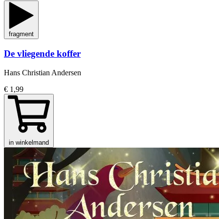
fragment
De vliegende koffer
Hans Christian Andersen
€ 1,99
in winkelmand